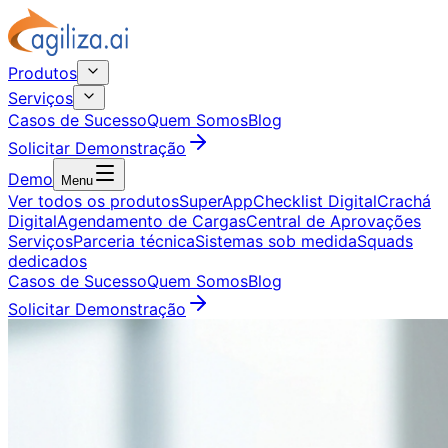
Produtos
Serviços
Casos de Sucesso
Quem Somos
Blog
Solicitar Demonstração
Demo
Menu
Ver todos os produtos
SuperApp
Checklist Digital
Crachá
Digital
Agendamento de Cargas
Central de Aprovações
Serviços
Parceria técnica
Sistemas sob medida
Squads
dedicados
Casos de Sucesso
Quem Somos
Blog
Solicitar Demonstração