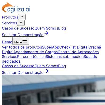
Produtos
Serviços
Casos de Sucesso
Quem Somos
Blog
Solicitar Demonstração
Demo
Menu
Ver todos os produtos
SuperApp
Checklist Digital
Crachá
Digital
Agendamento de Cargas
Central de Aprovações
Serviços
Parceria técnica
Sistemas sob medida
Squads
dedicados
Casos de Sucesso
Quem Somos
Blog
Solicitar Demonstração